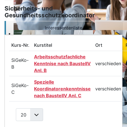
Sicherheits- und
Gesundheitsschutzkoordinator
Interessentenliste
Kurs-Nr.
Kurstitel
Ort
Arbeitsschutzfachliche
SiGeKo-
Kenntnise nach BaustellV
verschieden
B
Anl. B
Spezielle
SiGeKo-
Koordinatorenkenntnisse
verschieden
C
nach BaustellV Anl. C