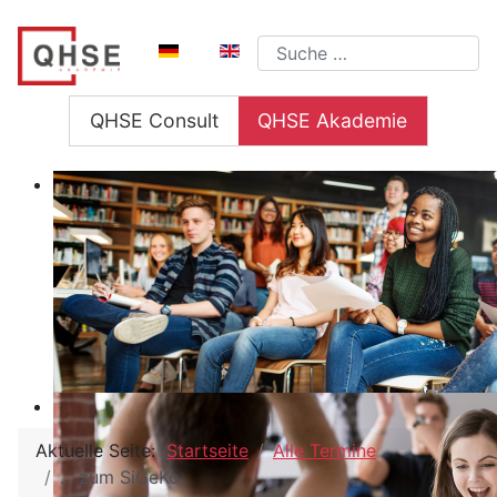
Sprache auswählen
Suchen
QHSE Consult
QHSE Akademie
Aktuelle Seite:
Startseite
Alle Termine
... zum SiGeKo