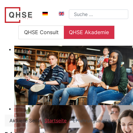
Sprache auswählen
Suchen
QHSE Consult
QHSE Akademie
Aktuelle Seite:
Startseite
Erfahrungsaustausch