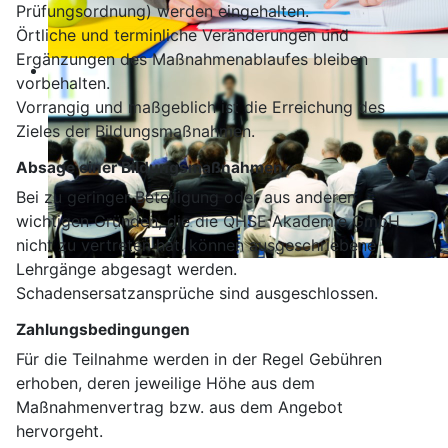
Prüfungsordnung) werden eingehalten.
Örtliche und terminliche Veränderungen und
Ergänzungen des Maßnahmenablaufes bleiben
vorbehalten.
Vorrangig und maßgeblich ist die Erreichung des
Zieles der Bildungsmaßnahmen.
Absage einer Bildungsmaßnahmen
Bei zu geringer Beteiligung oder aus anderen
wichtigen Gründen, die die QHSE Akademie GmbH
nicht zu vertreten hat, können ausgeschriebene
Lehrgänge abgesagt werden.
Schadensersatzansprüche sind ausgeschlossen.
Zahlungsbedingungen
Für die Teilnahme werden in der Regel Gebühren
erhoben, deren jeweilige Höhe aus dem
Maßnahmenvertrag bzw. aus dem Angebot
hervorgeht.