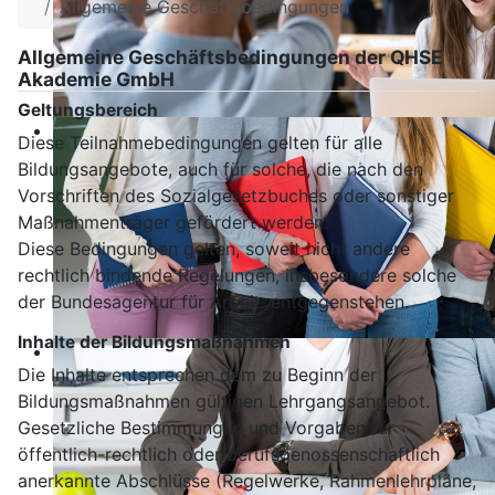
Allgemeine Geschäftsbedingungen
Allgemeine Geschäftsbedingungen der QHSE
Akademie GmbH
Geltungsbereich
Diese Teilnahmebedingungen gelten für alle
Bildungsangebote, auch für solche, die nach den
Vorschriften des Sozialgesetzbuches oder sonstiger
Maßnahmenträger gefördert werden.
Diese Bedingungen gelten, soweit nicht andere
rechtlich bindende Regelungen, insbesondere solche
der Bundesagentur für Arbeit, entgegenstehen.
Inhalte der Bildungsmaßnahmen
Die Inhalte entsprechen dem zu Beginn der
Bildungsmaßnahmen gültigen Lehrgangsangebot.
Gesetzliche Bestimmungen und Vorgaben für
öffentlich-rechtlich oder berufsgenossenschaftlich
anerkannte Abschlüsse (Regelwerke, Rahmenlehrpläne,