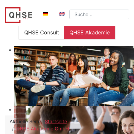
Sprache auswählen
Suchen
QHSE Consult
QHSE Akademie
Aktuelle Seite:
Startseite
QHSE Akademie GmbH