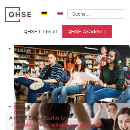
Sprache auswählen
Suchen
QHSE Consult
QHSE Akademie
Aktuelle Seite:
Startseite
Angebote im Arbeitsschutzmanagement