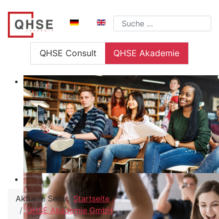
Sprache auswählen
Suchen
QHSE Consult
QHSE Akademie
Aktuelle Seite:
Startseite
QHSE Akademie GmbH