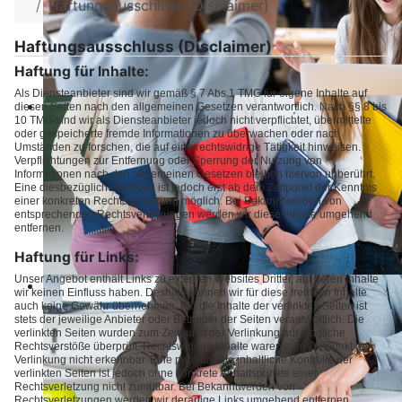
Haftungsausschluss (Disclaimer)
Haftungsausschluss (Disclaimer)
Haftung für Inhalte:
Als Diensteanbieter sind wir gemäß § 7 Abs.1 TMG für eigene Inhalte auf
diesen Seiten nach den allgemeinen Gesetzen verantwortlich. Nach §§ 8 bis
10 TMG sind wir als Diensteanbieter jedoch nicht verpflichtet, übermittelte
oder gespeicherte fremde Informationen zu überwachen oder nach
Umständen zu forschen, die auf eine rechtswidrige Tätigkeit hinweisen.
Verpflichtungen zur Entfernung oder Sperrung der Nutzung von
Informationen nach den allgemeinen Gesetzen bleiben hiervon unberührt.
Eine diesbezügliche Haftung ist jedoch erst ab dem Zeitpunkt der Kenntnis
einer konkreten Rechtsverletzung möglich. Bei Bekanntwerden von
entsprechenden Rechtsverletzungen werden wir diese Inhalte umgehend
entfernen.
Haftung für Links:
Unser Angebot enthält Links zu externen Websites Dritter, auf deren Inhalte
wir keinen Einfluss haben. Deshalb können wir für diese fremden Inhalte
auch keine Gewähr übernehmen. Für die Inhalte der verlinkten Seiten ist
stets der jeweilige Anbieter oder Betreiber der Seiten verantwortlich. Die
verlinkten Seiten wurden zum Zeitpunkt der Verlinkung auf mögliche
Rechtsverstöße überprüft. Rechtswidrige Inhalte waren zum Zeitpunkt der
Verlinkung nicht erkennbar. Eine permanente inhaltliche Kontrolle der
verlinkten Seiten ist jedoch ohne konkrete Anhaltspunkte einer
Rechtsverletzung nicht zumutbar. Bei Bekanntwerden von
Rechtsverletzungen werden wir derartige Links umgehend entfernen.