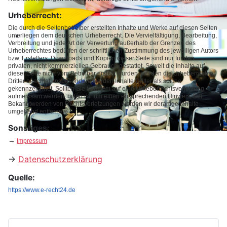
Urheberrecht:
Die durch die Seitenbetreiber erstellten Inhalte und Werke auf diesen Seiten
unterliegen dem deutschen Urheberrecht. Die Vervielfältigung, Bearbeitung,
Verbreitung und jede Art der Verwertung außerhalb der Grenzen des
Urheberrechtes bedürfen der schriftlichen Zustimmung des jeweiligen Autors
bzw. Erstellers. Downloads und Kopien dieser Seite sind nur für den
privaten, nicht kommerziellen Gebrauch gestattet. Soweit die Inhalte auf
dieser Seite nicht vom Betreiber erstellt wurden, werden die Urheberrechte
Dritter beachtet. Insbesondere werden Inhalte Dritter als solche
gekennzeichnet. Sollten Sie trotzdem auf eine Urheberrechtsverletzung
aufmerksam werden, bitten wir um einen entsprechenden Hinweis. Bei
Bekanntwerden von Rechtsverletzungen werden wir derartige Inhalte
umgehend entfernen.
Sonstiges:
→
Impressum
→
Datenschutzerklärung
Quelle:
https://www.e-recht24.de